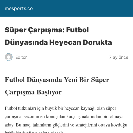
mesports.co
Süper Çarpışma: Futbol
Dünyasında Heyecan Dorukta
Editor
7 ay önce
Futbol Dünyasında Yeni Bir Süper
Çarpışma Başlıyor
Futbol tutkunları için büyük bir heyecan kaynağı olan süper
çarpışma, sezonun en konuşulan karşılaşmalarından biri olmaya
aday. Bu maç, takımların güçlerini ve stratejilerini ortaya koyduğu
kritik bir düelloya sahne olacak.