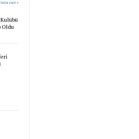
azla yazı »
 Kulübü
p Oldu
eri
i