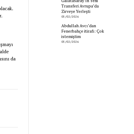
Galatasaray’ın Yeni
Transferi Avrupa’da
lacak.
Zirveye Yerleşti
r.
05/02/2026
Abdullah Avcı’dan
Fenerbahçe itirafı: Çok
istemiştim
05/02/2026
aşmayı
alde
nsını da