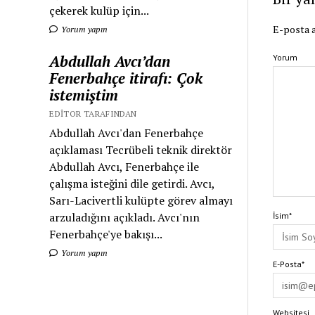
çekerek kulüp için...
E-posta a
Yorum yapın
Abdullah Avcı’dan
Yorum
Fenerbahçe itirafı: Çok
istemiştim
EDITOR TARAFINDAN
Abdullah Avcı'dan Fenerbahçe
açıklaması Tecrübeli teknik direktör
Abdullah Avcı, Fenerbahçe ile
çalışma isteğini dile getirdi. Avcı,
Sarı-Lacivertli kulüpte görev almayı
arzuladığını açıkladı. Avcı'nın
İsim*
Fenerbahçe'ye bakışı...
Yorum yapın
E-Posta*
Websitesi