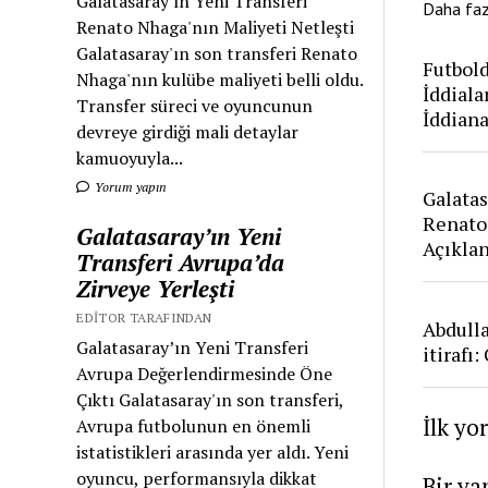
Galatasaray'ın Yeni Transferi
Daha fa
Renato Nhaga'nın Maliyeti Netleşti
Galatasaray'ın son transferi Renato
Futbold
Nhaga'nın kulübe maliyeti belli oldu.
İddiala
Transfer süreci ve oyuncunun
İddian
devreye girdiği mali detaylar
kamuoyuyla...
Yorum yapın
Galatas
Renato
Galatasaray’ın Yeni
Açıkla
Transferi Avrupa’da
Zirveye Yerleşti
EDITOR TARAFINDAN
Abdull
Galatasaray’ın Yeni Transferi
itirafı
Avrupa Değerlendirmesinde Öne
Çıktı Galatasaray'ın son transferi,
İlk yo
Avrupa futbolunun en önemli
istatistikleri arasında yer aldı. Yeni
oyuncu, performansıyla dikkat
Bir ya