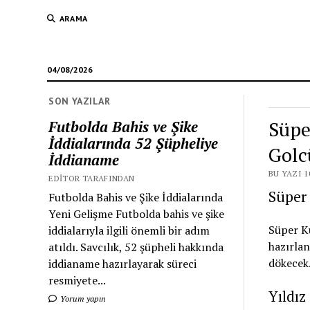
ARAMA
04/08/2026
SON YAZILAR
Süpe
Futbolda Bahis ve Şike
İddialarında 52 Şüpheliye
Golc
İddianame
BU YAZI 1
EDITOR TARAFINDAN
Süper
Futbolda Bahis ve Şike İddialarında
Yeni Gelişme Futbolda bahis ve şike
Süper Ku
iddialarıyla ilgili önemli bir adım
hazırlan
atıldı. Savcılık, 52 şüpheli hakkında
dökecek
iddianame hazırlayarak süreci
resmiyete...
Yıldız
Yorum yapın