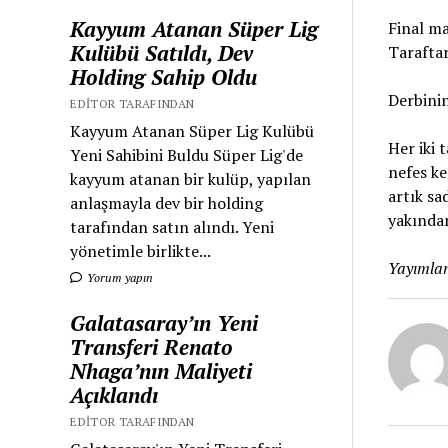
Kayyum Atanan Süper Lig
Final ma
Kulübü Satıldı, Dev
Taraftar
Holding Sahip Oldu
Derbinin
EDITOR TARAFINDAN
Kayyum Atanan Süper Lig Kulübü
Her iki 
Yeni Sahibini Buldu Süper Lig'de
nefes ke
kayyum atanan bir kulüp, yapılan
artık sa
anlaşmayla dev bir holding
yakından
tarafından satın alındı. Yeni
yönetimle birlikte...
Yayımlan
Yorum yapın
Galatasaray’ın Yeni
Transferi Renato
Nhaga’nın Maliyeti
Açıklandı
EDITOR TARAFINDAN