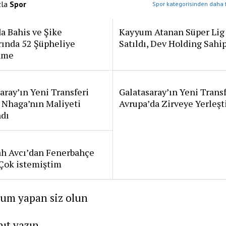
zla
Spor
Spor kategorisinden daha f
a Bahis ve Şike
Kayyum Atanan Süper Lig
rında 52 Şüpheliye
Satıldı, Dev Holding Sahi
ame
aray’ın Yeni Transferi
Galatasaray’ın Yeni Transf
 Nhaga’nın Maliyeti
Avrupa’da Zirveye Yerleşt
ndı
ah Avcı’dan Fenerbahçe
: Çok istemiştim
rum yapan siz olun
nıt yazın