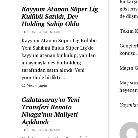
Bu karşı
Kayyum Atanan Süper Lig
gösteriy
Kulübü Satıldı, Dev
de düşme
Holding Sahip Oldu
Takım Ka
EDITOR TARAFINDAN
Kayyum Atanan Süper Lig Kulübü
Gençlerb
Yeni Sahibini Buldu Süper Lig'de
konusu.
kayyum atanan bir kulüp, yapılan
anlaşmayla dev bir holding
Maçın Gi
tarafından satın alındı. Yeni
yönetimle birlikte...
Maç süre
Yorum yapın
heyecan 
Galatasaray’ın Yeni
Yayımlan
Transferi Renato
Nhaga’nın Maliyeti
Açıklandı
EDITOR TARAFINDAN