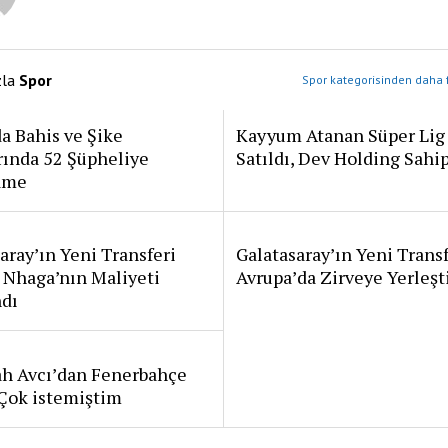
zla
Spor
Spor kategorisinden daha f
a Bahis ve Şike
Kayyum Atanan Süper Lig
rında 52 Şüpheliye
Satıldı, Dev Holding Sahi
ame
aray’ın Yeni Transferi
Galatasaray’ın Yeni Transf
 Nhaga’nın Maliyeti
Avrupa’da Zirveye Yerleşt
ndı
ah Avcı’dan Fenerbahçe
: Çok istemiştim