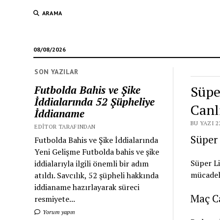
ARAMA
08/08/2026
SON YAZILAR
Süpe
Futbolda Bahis ve Şike
İddialarında 52 Şüpheliye
Canl
İddianame
BU YAZI 2
EDITOR TARAFINDAN
Süper 
Futbolda Bahis ve Şike İddialarında
Yeni Gelişme Futbolda bahis ve şike
Süper Li
iddialarıyla ilgili önemli bir adım
mücadele
atıldı. Savcılık, 52 şüpheli hakkında
iddianame hazırlayarak süreci
Maç Ca
resmiyete...
Yorum yapın