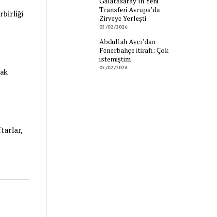
Galatasaray’ın Yeni
Transferi Avrupa’da
birliği
Zirveye Yerleşti
05/02/2026
Abdullah Avcı’dan
Fenerbahçe itirafı: Çok
istemiştim
05/02/2026
rak
tarlar,