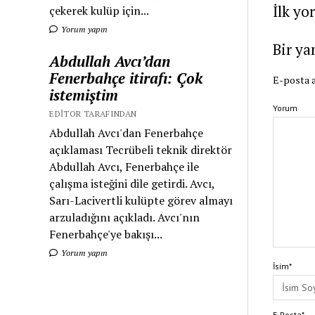
İlk yo
çekerek kulüp için...
Yorum yapın
Bir ya
Abdullah Avcı’dan
Fenerbahçe itirafı: Çok
E-posta a
istemiştim
Yorum
EDITOR TARAFINDAN
Abdullah Avcı'dan Fenerbahçe
açıklaması Tecrübeli teknik direktör
Abdullah Avcı, Fenerbahçe ile
çalışma isteğini dile getirdi. Avcı,
Sarı-Lacivertli kulüpte görev almayı
arzuladığını açıkladı. Avcı'nın
Fenerbahçe'ye bakışı...
Yorum yapın
İsim*
E-Posta*