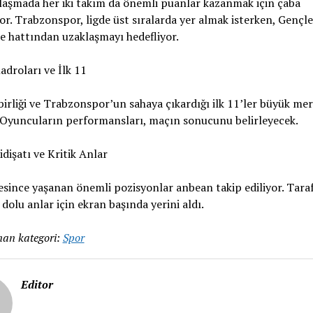
laşmada her iki takım da önemli puanlar kazanmak için çaba
or. Trabzonspor, ligde üst sıralarda yer almak isterken, Gençler
 hattından uzaklaşmayı hedefliyor.
droları ve İlk 11
irliği ve Trabzonspor’un sahaya çıkardığı ilk 11’ler büyük me
 Oyuncuların performansları, maçın sonucunu belirleyecek.
dişatı ve Kritik Anlar
since yaşanan önemli pozisyonlar anbean takip ediliyor. Taraf
dolu anlar için ekran başında yerini aldı.
an kategori:
Spor
Editor