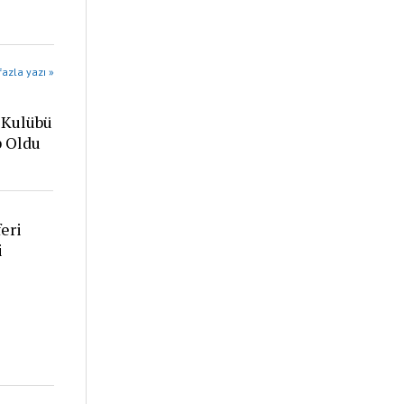
azla yazı »
 Kulübü
p Oldu
eri
i