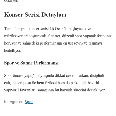
Konser Serisi Detayları
Tarkan’ın yeni konser serisi 16 Ocak’ta başlayacak ve
müzikseverleri coşturacak. Sanatçı, düzenli spor yaparak formunu
koruyor ve sahnedeki performansını en üst seviyeye taşımayı
hedefliyor.
Spor ve Sahne Performansı
Spor öncesi yaptığı paylaşımla dikkat çeken Tarkan, disiplinli
çalışma temposu ile hem fiziksel hem de psikolojik hazırlık
yapıyor. Hayranları, sanatçının bu hazırlık sürecini destekliyor.
Kategoriler:
Spor