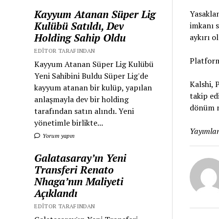
Kayyum Atanan Süper Lig
Yasaklan
Kulübü Satıldı, Dev
imkanı s
Holding Sahip Oldu
aykırı o
EDITOR TARAFINDAN
Platfor
Kayyum Atanan Süper Lig Kulübü
Yeni Sahibini Buldu Süper Lig'de
Kalshi, 
kayyum atanan bir kulüp, yapılan
takip ed
anlaşmayla dev bir holding
dönüm n
tarafından satın alındı. Yeni
yönetimle birlikte...
Yayımlan
Yorum yapın
Galatasaray’ın Yeni
Transferi Renato
Nhaga’nın Maliyeti
Açıklandı
EDITOR TARAFINDAN