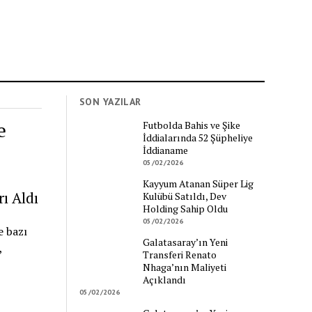
SON YAZILAR
e
Futbolda Bahis ve Şike
İddialarında 52 Şüpheliye
İddianame
05/02/2026
Kayyum Atanan Süper Lig
ı Aldı
Kulübü Satıldı, Dev
Holding Sahip Oldu
05/02/2026
e bazı
Galatasaray’ın Yeni
,
Transferi Renato
Nhaga’nın Maliyeti
Açıklandı
05/02/2026