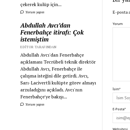
çekerek kulüp için...
E-posta a
Yorum yapın
Abdullah Avcı’dan
Yorum
Fenerbahçe itirafı: Çok
istemiştim
EDITOR TARAFINDAN
Abdullah Avcı'dan Fenerbahçe
açıklaması Tecrübeli teknik direktör
Abdullah Avcı, Fenerbahçe ile
çalışma isteğini dile getirdi. Avcı,
Sarı-Lacivertli kulüpte görev almayı
arzuladığını açıkladı. Avcı'nın
İsim*
Fenerbahçe'ye bakışı...
Yorum yapın
E-Posta*
Websitesi