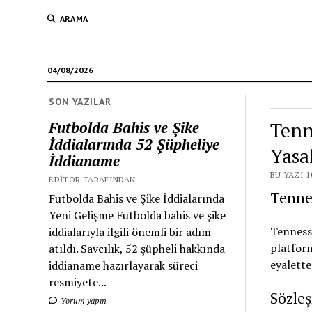
ARAMA
04/08/2026
SON YAZILAR
Tenn
Futbolda Bahis ve Şike
İddialarında 52 Şüpheliye
Yasa
İddianame
BU YAZI 1
EDITOR TARAFINDAN
Tennes
Futbolda Bahis ve Şike İddialarında
Yeni Gelişme Futbolda bahis ve şike
Tennesse
iddialarıyla ilgili önemli bir adım
platform
atıldı. Savcılık, 52 şüpheli hakkında
eyalette
iddianame hazırlayarak süreci
resmiyete...
Sözleş
Yorum yapın