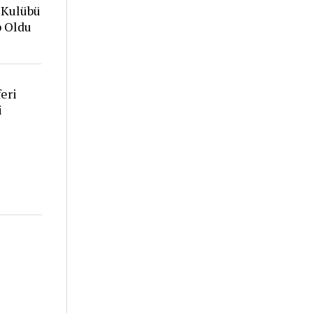
 Kulübü
p Oldu
eri
i