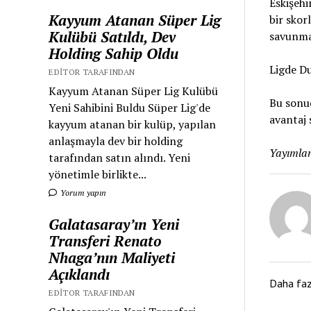
Eskişehi
Kayyum Atanan Süper Lig
bir skor
Kulübü Satıldı, Dev
savunmad
Holding Sahip Oldu
Ligde D
EDITOR TARAFINDAN
Kayyum Atanan Süper Lig Kulübü
Bu sonuç
Yeni Sahibini Buldu Süper Lig'de
avantaj 
kayyum atanan bir kulüp, yapılan
anlaşmayla dev bir holding
Yayımlan
tarafından satın alındı. Yeni
yönetimle birlikte...
Yorum yapın
Galatasaray’ın Yeni
Transferi Renato
Nhaga’nın Maliyeti
Açıklandı
Daha fa
EDITOR TARAFINDAN