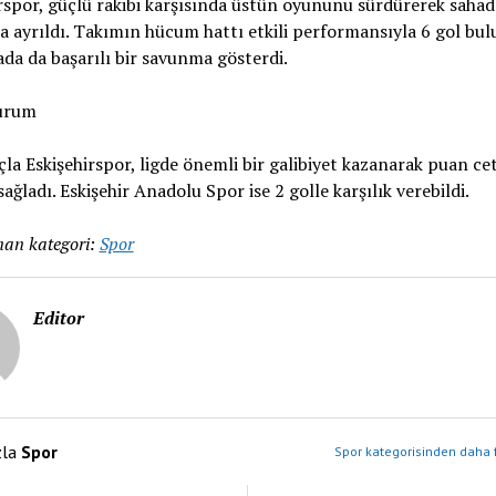
rspor, güçlü rakibi karşısında üstün oyununu sürdürerek sahad
la ayrıldı. Takımın hücum hattı etkili performansıyla 6 gol bul
a da başarılı bir savunma gösterdi.
urum
la Eskişehirspor, ligde önemli bir galibiyet kazanarak puan ce
sağladı. Eskişehir Anadolu Spor ise 2 golle karşılık verebildi.
an kategori:
Spor
Editor
zla
Spor
Spor kategorisinden daha f