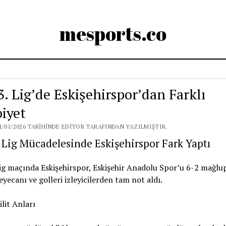
mesports.co
3. Lig’de Eskişehirspor’dan Farklı
biyet
1/01/2026 TARIHINDE EDITOR TARAFINDAN YAZILMIŞTIR.
 Lig Mücadelesinde Eskişehirspor Fark Yaptı
ig maçında Eskişehirspor, Eskişehir Anadolu Spor’u 6-2 mağlup
yecanı ve golleri izleyicilerden tam not aldı.
lit Anları