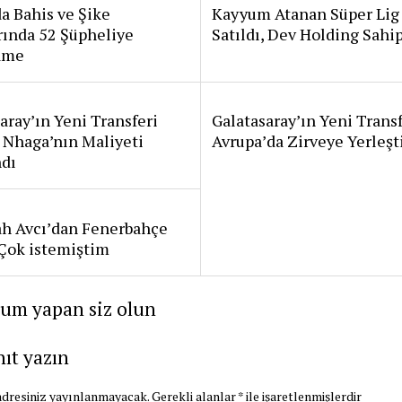
a Bahis ve Şike
Kayyum Atanan Süper Lig
rında 52 Şüpheliye
Satıldı, Dev Holding Sahi
ame
aray’ın Yeni Transferi
Galatasaray’ın Yeni Transf
 Nhaga’nın Maliyeti
Avrupa’da Zirveye Yerleşt
ndı
ah Avcı’dan Fenerbahçe
: Çok istemiştim
rum yapan siz olun
nıt yazın
dresiniz yayınlanmayacak.
Gerekli alanlar
*
ile işaretlenmişlerdir