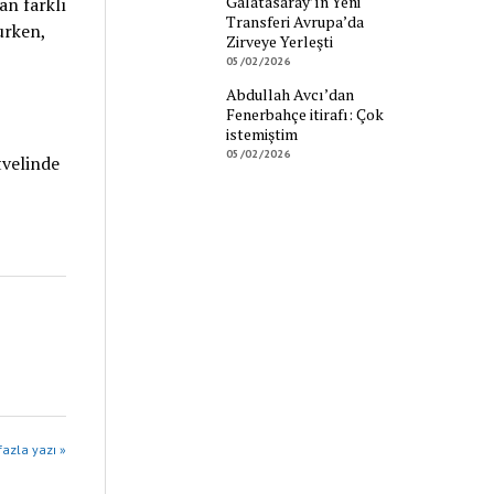
Galatasaray’ın Yeni
an farklı
Transferi Avrupa’da
urken,
Zirveye Yerleşti
05/02/2026
Abdullah Avcı’dan
Fenerbahçe itirafı: Çok
istemiştim
05/02/2026
tvelinde
azla yazı »