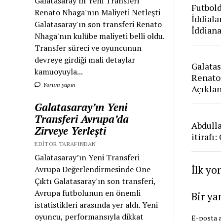
Galatasaray'ın Yeni Transferi
Futbold
Renato Nhaga'nın Maliyeti Netleşti
İddiala
Galatasaray'ın son transferi Renato
İddian
Nhaga'nın kulübe maliyeti belli oldu.
Transfer süreci ve oyuncunun
devreye girdiği mali detaylar
Galatas
kamuoyuyla...
Renato
Yorum yapın
Açıkla
Galatasaray’ın Yeni
Transferi Avrupa’da
Abdull
Zirveye Yerleşti
itirafı
EDITOR TARAFINDAN
Galatasaray’ın Yeni Transferi
İlk yo
Avrupa Değerlendirmesinde Öne
Çıktı Galatasaray'ın son transferi,
Avrupa futbolunun en önemli
Bir ya
istatistikleri arasında yer aldı. Yeni
oyuncu, performansıyla dikkat
E-posta a