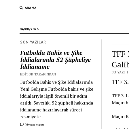
ARAMA
04/08/2026
SON YAZILAR
TFF 
Futbolda Bahis ve Şike
İddialarında 52 Şüpheliye
Gali
İddianame
BU YAZI 1
EDITOR TARAFINDAN
TFF 3.
Futbolda Bahis ve Şike İddialarında
Yeni Gelişme Futbolda bahis ve şike
TFF 3. L
iddialarıyla ilgili önemli bir adım
Maçın he
atıldı. Savcılık, 52 şüpheli hakkında
iddianame hazırlayarak süreci
Maçın Ki
resmiyete...
Yorum yapın