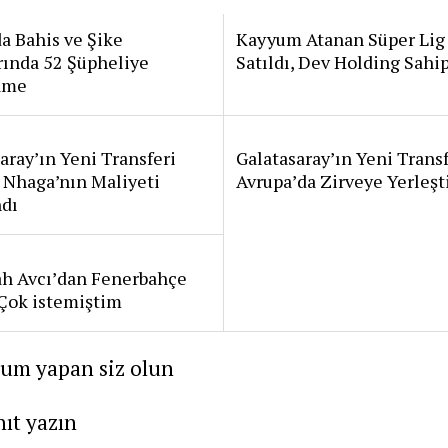
a Bahis ve Şike
Kayyum Atanan Süper Lig
rında 52 Şüpheliye
Satıldı, Dev Holding Sahi
ame
aray’ın Yeni Transferi
Galatasaray’ın Yeni Transf
 Nhaga’nın Maliyeti
Avrupa’da Zirveye Yerleşt
ndı
ah Avcı’dan Fenerbahçe
: Çok istemiştim
rum yapan siz olun
nıt yazın