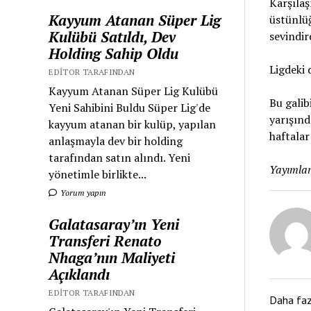
Karşılaş
Kayyum Atanan Süper Lig
üstünlüğ
Kulübü Satıldı, Dev
sevindir
Holding Sahip Oldu
Ligdeki
EDITOR TARAFINDAN
Kayyum Atanan Süper Lig Kulübü
Bu galib
Yeni Sahibini Buldu Süper Lig'de
yarışın
kayyum atanan bir kulüp, yapılan
haftalar
anlaşmayla dev bir holding
tarafından satın alındı. Yeni
Yayımlan
yönetimle birlikte...
Yorum yapın
Galatasaray’ın Yeni
Transferi Renato
Nhaga’nın Maliyeti
Açıklandı
EDITOR TARAFINDAN
Daha fa