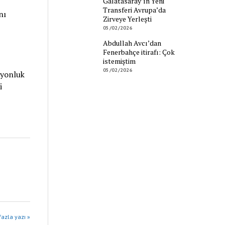
Galatasaray’ın Yeni
Transferi Avrupa’da
nı
Zirveye Yerleşti
05/02/2026
Abdullah Avcı’dan
Fenerbahçe itirafı: Çok
istemiştim
05/02/2026
iyonluk
i
azla yazı »