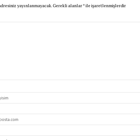
dresiniz yayınlanmayacak.
Gerekli alanlar
*
ile işaretlenmişlerdir