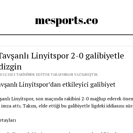
mesports.co
Tavşanlı Linyitspor 2-0 galibiyetle
dizgin
9/12/2025 TARIHINDE EDITOR TARAFINDAN YAZILMIŞTIR.
vşanlı Linyitspor’dan etkileyici galibiyet
anlı Linyitspor, son maçında rakibini 2-0 mağlup ederek önem
 imza attı. Takım, elde ettiği bu galibiyetle ligdeki iddiasını sü
etayları