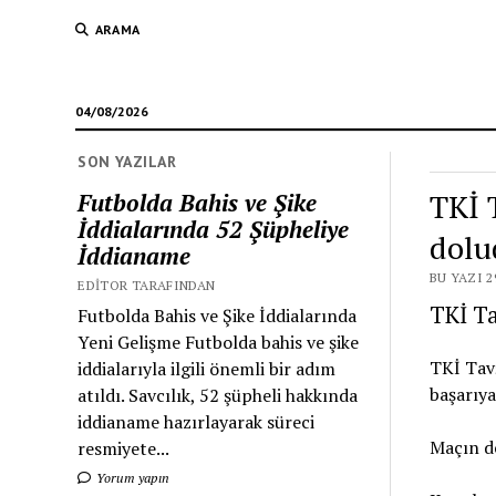
ARAMA
04/08/2026
SON YAZILAR
TKİ 
Futbolda Bahis ve Şike
İddialarında 52 Şüpheliye
dolu
İddianame
BU YAZI 2
EDITOR TARAFINDAN
TKİ Ta
Futbolda Bahis ve Şike İddialarında
Yeni Gelişme Futbolda bahis ve şike
TKİ Tavş
iddialarıyla ilgili önemli bir adım
başarıya
atıldı. Savcılık, 52 şüpheli hakkında
iddianame hazırlayarak süreci
Maçın d
resmiyete...
Yorum yapın