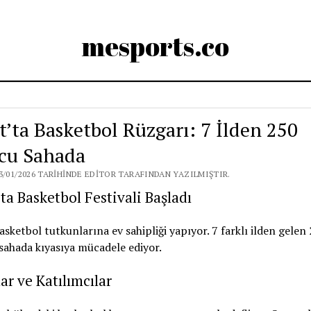
mesports.co
t’ta Basketbol Rüzgarı: 7 İlden 250
cu Sahada
3/01/2026 TARIHINDE EDITOR TARAFINDAN YAZILMIŞTIR.
ta Basketbol Festivali Başladı
asketbol tutkunlarına ev sahipliği yapıyor. 7 farklı ilden gelen
sahada kıyasıya mücadele ediyor.
ar ve Katılımcılar