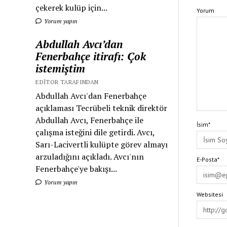
çekerek kulüp için...
Yorum
Yorum yapın
Abdullah Avcı’dan
Fenerbahçe itirafı: Çok
istemiştim
EDITOR TARAFINDAN
Abdullah Avcı'dan Fenerbahçe
açıklaması Tecrübeli teknik direktör
Abdullah Avcı, Fenerbahçe ile
İsim*
çalışma isteğini dile getirdi. Avcı,
Sarı-Lacivertli kulüpte görev almayı
arzuladığını açıkladı. Avcı'nın
E-Posta*
Fenerbahçe'ye bakışı...
Yorum yapın
Websitesi