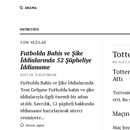
ARAMA
04/08/2026
SON YAZILAR
Tott
Futbolda Bahis ve Şike
İddialarında 52 Şüpheliye
BU YAZI 2
İddianame
Totten
EDITOR TARAFINDAN
Attı
Futbolda Bahis ve Şike İddialarında
Yeni Gelişme Futbolda bahis ve şike
Tottenha
iddialarıyla ilgili önemli bir adım
etti. Bu
atıldı. Savcılık, 52 şüpheli hakkında
iddianame hazırlayarak süreci
Maçın
resmiyete...
Yorum yapın
Maç boy