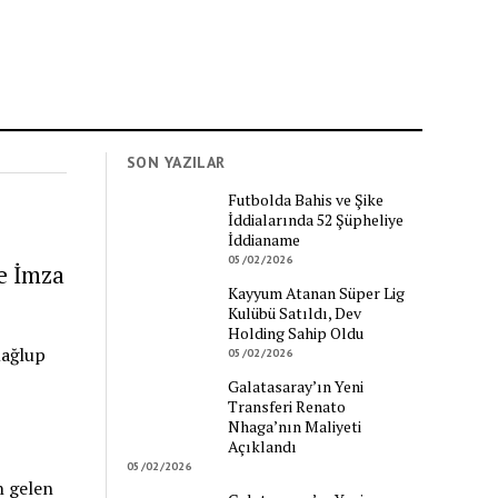
SON YAZILAR
Futbolda Bahis ve Şike
İddialarında 52 Şüpheliye
İddianame
05/02/2026
e İmza
Kayyum Atanan Süper Lig
Kulübü Satıldı, Dev
Holding Sahip Oldu
mağlup
05/02/2026
Galatasaray’ın Yeni
Transferi Renato
Nhaga’nın Maliyeti
Açıklandı
05/02/2026
n gelen