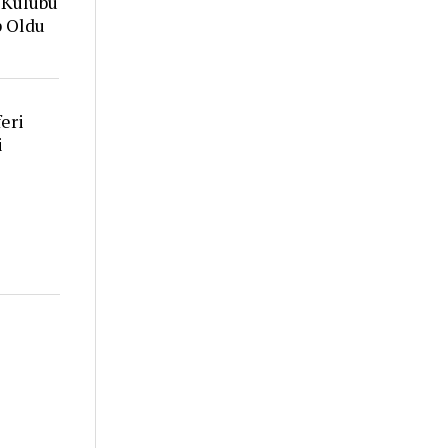
 Kulübü
p Oldu
eri
i