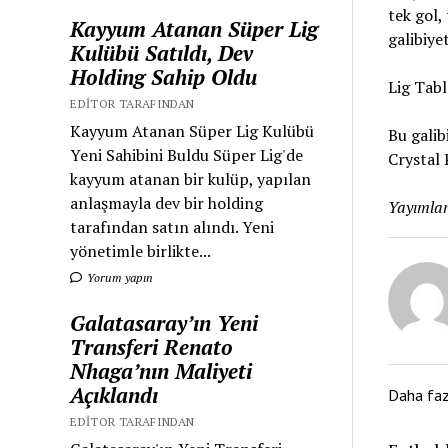
tek gol,
Kayyum Atanan Süper Lig
galibiye
Kulübü Satıldı, Dev
Holding Sahip Oldu
Lig Tabl
EDITOR TARAFINDAN
Kayyum Atanan Süper Lig Kulübü
Bu galib
Yeni Sahibini Buldu Süper Lig'de
Crystal 
kayyum atanan bir kulüp, yapılan
anlaşmayla dev bir holding
Yayımlan
tarafından satın alındı. Yeni
yönetimle birlikte...
Yorum yapın
Galatasaray’ın Yeni
Transferi Renato
Nhaga’nın Maliyeti
Açıklandı
Daha fa
EDITOR TARAFINDAN