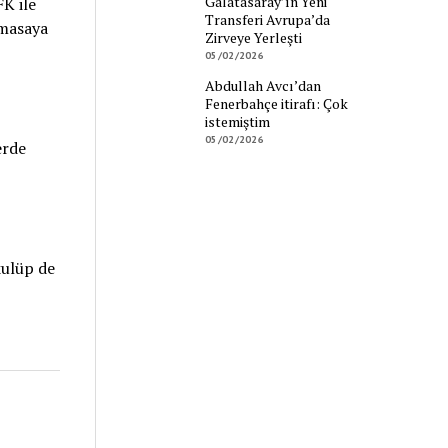
Galatasaray’ın Yeni
K ile
Transferi Avrupa’da
 masaya
Zirveye Yerleşti
05/02/2026
Abdullah Avcı’dan
Fenerbahçe itirafı: Çok
istemiştim
05/02/2026
erde
kulüp de