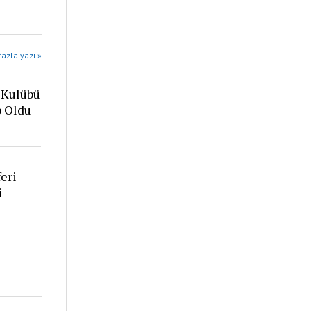
azla yazı »
 Kulübü
p Oldu
eri
i