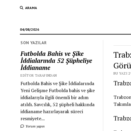
ARAMA
04/08/2026
SON YAZILAR
Trab
Futbolda Bahis ve Şike
İddialarında 52 Şüpheliye
Görü
İddianame
BU YAZI 2
EDITOR TARAFINDAN
Trabz
Futbolda Bahis ve Şike İddialarında
Yeni Gelişme Futbolda bahis ve şike
Trabzons
iddialarıyla ilgili önemli bir adım
Takımlar
atıldı. Savcılık, 52 şüpheli hakkında
iddianame hazırlayarak süreci
Trabzo
resmiyete...
Yorum yapın