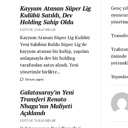
Kayyum Atanan Süper Lig
Genç yıl
Kulübü Satıldı, Dev
oyuncunu
Holding Sahip Oldu
yönetim,
EDITOR TARAFINDAN
Transfer
Kayyum Atanan Süper Lig Kulübü
Yeni Sahibini Buldu Süper Lig'de
Trabzons
kayyum atanan bir kulüp, yapılan
önünde b
anlaşmayla dev bir holding
yetenekl
tarafından satın alındı. Yeni
yönetimle birlikte...
Yayımlan
Yorum yapın
Galatasaray’ın Yeni
Transferi Renato
Nhaga’nın Maliyeti
Açıklandı
EDITOR TARAFINDAN