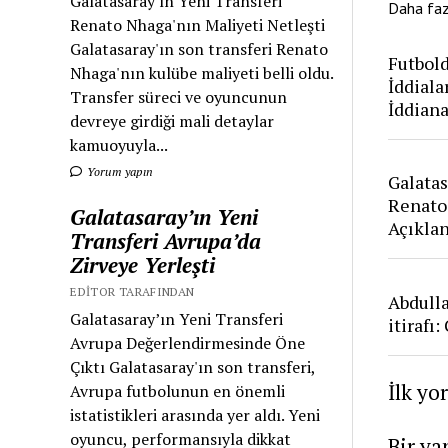
Galatasaray'ın Yeni Transferi
Daha fa
Renato Nhaga'nın Maliyeti Netleşti
Galatasaray'ın son transferi Renato
Futbold
Nhaga'nın kulübe maliyeti belli oldu.
İddiala
Transfer süreci ve oyuncunun
İddian
devreye girdiği mali detaylar
kamuoyuyla...
Yorum yapın
Galatas
Renato
Galatasaray’ın Yeni
Açıkla
Transferi Avrupa’da
Zirveye Yerleşti
EDITOR TARAFINDAN
Abdull
Galatasaray’ın Yeni Transferi
itirafı
Avrupa Değerlendirmesinde Öne
Çıktı Galatasaray'ın son transferi,
İlk yo
Avrupa futbolunun en önemli
istatistikleri arasında yer aldı. Yeni
oyuncu, performansıyla dikkat
Bir ya