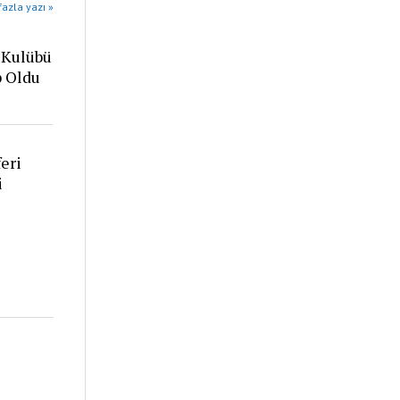
azla yazı »
 Kulübü
p Oldu
eri
i