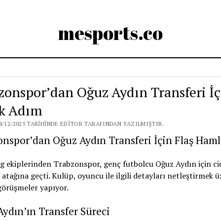
mesports.co
zonspor’dan Oğuz Aydın Transferi İç
ik Adım
8/12/2025 TARIHINDE EDITOR TARAFINDAN YAZILMIŞTIR.
nspor’dan Oğuz Aydın Transferi İçin Flaş Haml
g ekiplerinden Trabzonspor, genç futbolcu Oğuz Aydın için cid
 atağına geçti. Kulüp, oyuncu ile ilgili detayları netleştirmek ü
görüşmeler yapıyor.
ydın’ın Transfer Süreci