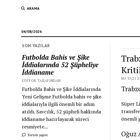
ARAMA
04/08/2026
SON YAZILAR
Trab
Futbolda Bahis ve Şike
İddialarında 52 Şüpheliye
Krit
İddianame
BU YAZI 2
EDITOR TARAFINDAN
Trabzo
Futbolda Bahis ve Şike İddialarında
Yeni Gelişme Futbolda bahis ve şike
Süper Li
iddialarıyla ilgili önemli bir adım
transfer
atıldı. Savcılık, 52 şüpheli hakkında
önemli 
iddianame hazırlayarak süreci
resmiyete...
Oğuz A
Yorum yapın