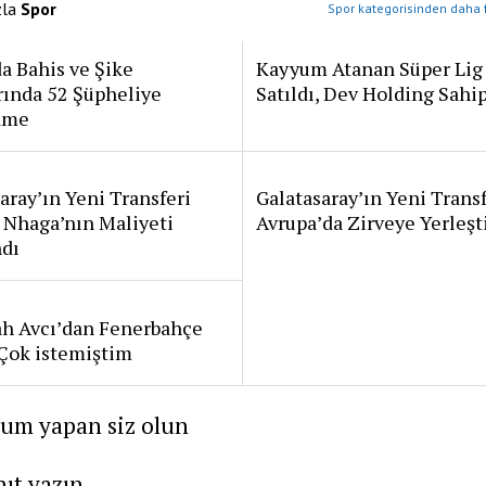
zla
Spor
Spor kategorisinden daha f
a Bahis ve Şike
Kayyum Atanan Süper Lig
rında 52 Şüpheliye
Satıldı, Dev Holding Sahi
ame
aray’ın Yeni Transferi
Galatasaray’ın Yeni Transf
 Nhaga’nın Maliyeti
Avrupa’da Zirveye Yerleşt
ndı
ah Avcı’dan Fenerbahçe
: Çok istemiştim
rum yapan siz olun
nıt yazın