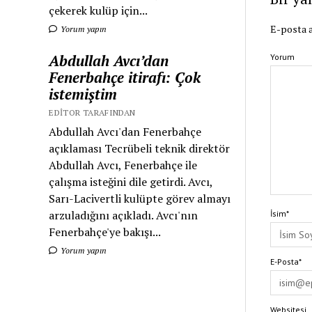
çekerek kulüp için...
E-posta a
Yorum yapın
Abdullah Avcı’dan
Yorum
Fenerbahçe itirafı: Çok
istemiştim
EDITOR TARAFINDAN
Abdullah Avcı'dan Fenerbahçe
açıklaması Tecrübeli teknik direktör
Abdullah Avcı, Fenerbahçe ile
çalışma isteğini dile getirdi. Avcı,
Sarı-Lacivertli kulüpte görev almayı
arzuladığını açıkladı. Avcı'nın
İsim*
Fenerbahçe'ye bakışı...
Yorum yapın
E-Posta*
Websitesi