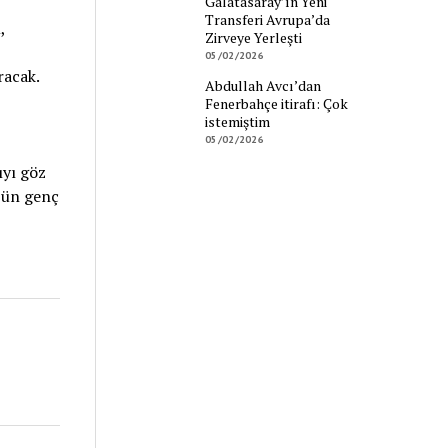
Galatasaray’ın Yeni
Transferi Avrupa’da
,
Zirveye Yerleşti
05/02/2026
racak.
Abdullah Avcı’dan
Fenerbahçe itirafı: Çok
istemiştim
05/02/2026
ıyı göz
übün genç