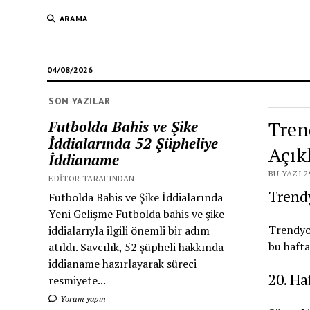
ARAMA
04/08/2026
SON YAZILAR
Tren
Futbolda Bahis ve Şike
İddialarında 52 Şüpheliye
Açık
İddianame
BU YAZI 2
EDITOR TARAFINDAN
Trendy
Futbolda Bahis ve Şike İddialarında
Yeni Gelişme Futbolda bahis ve şike
Trendyol
iddialarıyla ilgili önemli bir adım
bu hafta
atıldı. Savcılık, 52 şüpheli hakkında
iddianame hazırlayarak süreci
20. Ha
resmiyete...
Yorum yapın