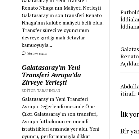
Galatasaray'ın Yeni Transferi
Renato Nhaga'nın Maliyeti Netleşti
Futbold
Galatasaray'ın son transferi Renato
İddiala
Nhaga'nın kulübe maliyeti belli oldu.
İddian
Transfer süreci ve oyuncunun
devreye girdiği mali detaylar
kamuoyuyla...
Galatas
Yorum yapın
Renato
Açıkla
Galatasaray’ın Yeni
Transferi Avrupa’da
Zirveye Yerleşti
Abdull
EDITOR TARAFINDAN
itirafı
Galatasaray’ın Yeni Transferi
Avrupa Değerlendirmesinde Öne
İlk yo
Çıktı Galatasaray'ın son transferi,
Avrupa futbolunun en önemli
istatistikleri arasında yer aldı. Yeni
Bir ya
oyuncu, performansıyla dikkat