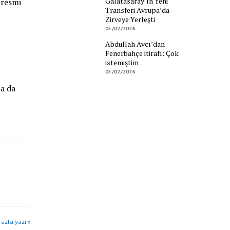
Galatasaray’ın Yeni
 resmi
Transferi Avrupa’da
Zirveye Yerleşti
05/02/2026
Abdullah Avcı’dan
Fenerbahçe itirafı: Çok
istemiştim
05/02/2026
ta da
azla yazı »