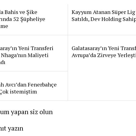
a Bahis ve Şike
Kayyum Atanan Süper Lig
rında 52 Şüpheliye
Satıldı, Dev Holding Sahi
ame
aray’ın Yeni Transferi
Galatasaray’ın Yeni Transf
 Nhaga’nın Maliyeti
Avrupa’da Zirveye Yerleşt
ndı
ah Avcı’dan Fenerbahçe
: Çok istemiştim
rum yapan siz olun
nıt yazın