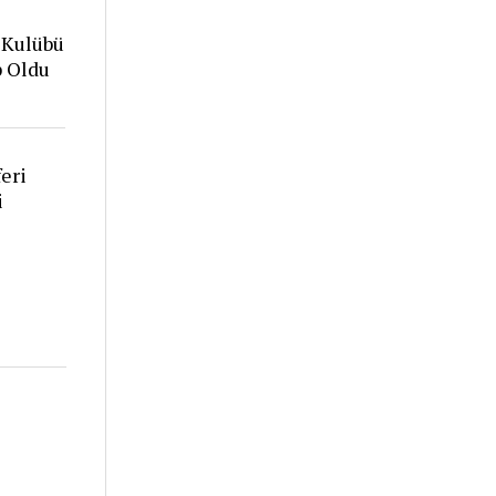
 Kulübü
p Oldu
eri
i