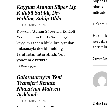
Süper Li
Kayyum Atanan Süper Lig
olarak d
Kulübü Satıldı, Dev
mücadel
Holding Sahip Oldu
Hakem A
EDITOR TARAFINDAN
Kayyum Atanan Süper Lig Kulübü
Hakemle
Yeni Sahibini Buldu Süper Lig'de
gerçekle
kayyum atanan bir kulüp, yapılan
sorumlul
anlaşmayla dev bir holding
tarafından satın alındı. Yeni
Yayımlan
yönetimle birlikte...
Yorum yapın
Galatasaray’ın Yeni
Transferi Renato
Nhaga’nın Maliyeti
Açıklandı
EDITOR TARAFINDAN
Daha fa