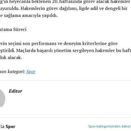
g’in heyecanla beklenen 20. haftasında görev alacak hakemler
uyuruldu. Hakemlerin görev dağılımı, ligde adil ve dengeli bir
e sağlama amacıyla yapıldı.
tama Süreci
rin seçimi son performans ve deneyim kriterlerine göre
ştirildi. Maçlarda başarılı yönetim sergileyen hakemler bu haf
uk alacak.
an kategori:
Spor
Editor
zla
Spor
Spor kategorisinden daha f