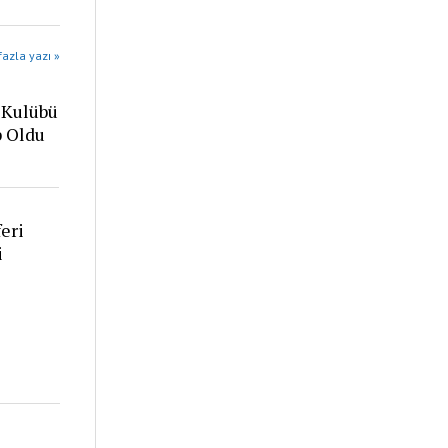
azla yazı »
 Kulübü
p Oldu
eri
i