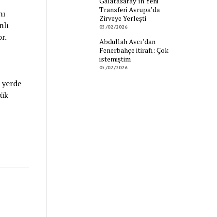
Galatasaray’ın Yeni
Transferi Avrupa’da
nı
Zirveye Yerleşti
nlı
05/02/2026
r.
Abdullah Avcı’dan
Fenerbahçe itirafı: Çok
istemiştim
05/02/2026
z yerde
yük