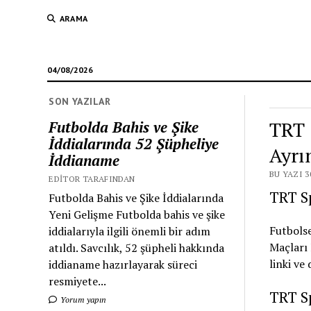
ARAMA
04/08/2026
SON YAZILAR
TRT 
Futbolda Bahis ve Şike
İddialarında 52 Şüpheliye
Ayrın
İddianame
BU YAZI 3
EDITOR TARAFINDAN
TRT Sp
Futbolda Bahis ve Şike İddialarında
Yeni Gelişme Futbolda bahis ve şike
Futbolse
iddialarıyla ilgili önemli bir adım
Maçları 
atıldı. Savcılık, 52 şüpheli hakkında
linki ve 
iddianame hazırlayarak süreci
resmiyete...
TRT Sp
Yorum yapın