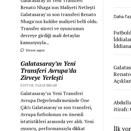
Galatasaray'ın Yeni Transferi
Renato Nhaga'nın Maliyeti Netleşti
Galatasaray'ın son transferi Renato
Daha fa
Nhaga'nın kulübe maliyeti belli oldu.
Transfer süreci ve oyuncunun
Futbold
devreye girdiği mali detaylar
İddiala
kamuoyuyla...
İddian
Yorum yapın
Galatasaray’ın Yeni
Galatas
Transferi Avrupa’da
Renato
Zirveye Yerleşti
Açıkla
EDITOR TARAFINDAN
Galatasaray’ın Yeni Transferi
Avrupa Değerlendirmesinde Öne
Abdull
Çıktı Galatasaray'ın son transferi,
itirafı
Avrupa futbolunun en önemli
istatistikleri arasında yer aldı. Yeni
İlk yo
oyuncu, performansıyla dikkat