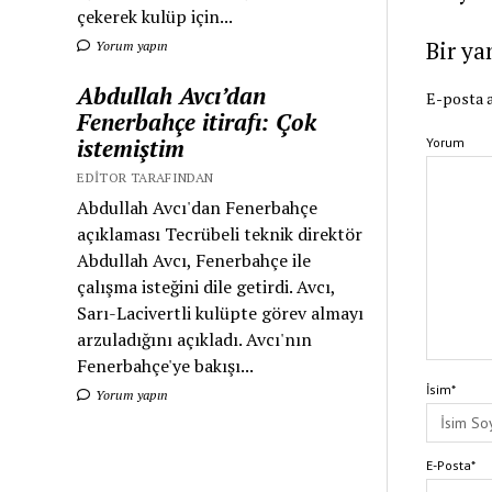
çekerek kulüp için...
Bir ya
Yorum yapın
Abdullah Avcı’dan
E-posta a
Fenerbahçe itirafı: Çok
istemiştim
Yorum
EDITOR TARAFINDAN
Abdullah Avcı'dan Fenerbahçe
açıklaması Tecrübeli teknik direktör
Abdullah Avcı, Fenerbahçe ile
çalışma isteğini dile getirdi. Avcı,
Sarı-Lacivertli kulüpte görev almayı
arzuladığını açıkladı. Avcı'nın
Fenerbahçe'ye bakışı...
İsim*
Yorum yapın
E-Posta*