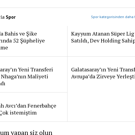
zla
Spor
Spor kategorisinden daha f
a Bahis ve Şike
Kayyum Atanan Süper Lig
rında 52 Şüpheliye
Satıldı, Dev Holding Sahi
ame
aray’ın Yeni Transferi
Galatasaray’ın Yeni Transf
 Nhaga’nın Maliyeti
Avrupa’da Zirveye Yerleşt
ndı
ah Avcı’dan Fenerbahçe
: Çok istemiştim
rum yapan siz olun