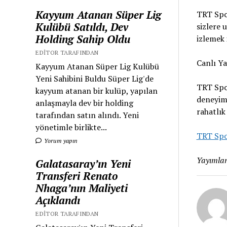
Kayyum Atanan Süper Lig
TRT Spor
Kulübü Satıldı, Dev
sizlere 
Holding Sahip Oldu
izlemek 
EDITOR TARAFINDAN
Canlı Y
Kayyum Atanan Süper Lig Kulübü
Yeni Sahibini Buldu Süper Lig'de
TRT Spor
kayyum atanan bir kulüp, yapılan
deneyiml
anlaşmayla dev bir holding
rahatlık
tarafından satın alındı. Yeni
yönetimle birlikte...
TRT Spo
Yorum yapın
Yayımlan
Galatasaray’ın Yeni
Transferi Renato
Nhaga’nın Maliyeti
Açıklandı
EDITOR TARAFINDAN