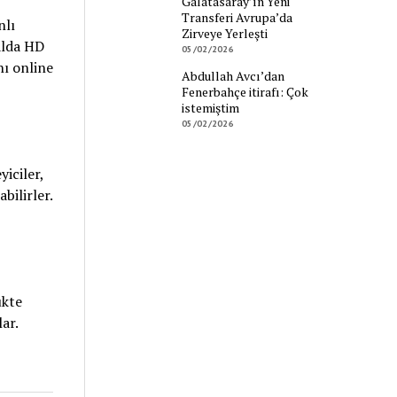
Galatasaray’ın Yeni
Transferi Avrupa’da
nlı
Zirveye Yerleşti
alda HD
05/02/2026
nı online
Abdullah Avcı’dan
Fenerbahçe itirafı: Çok
istemiştim
05/02/2026
iciler,
bilirler.
ükte
lar.