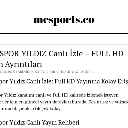
mesports.co
SPOR YILDIZ Canlı İzle – FULL HD
n Ayrıntıları
4/12/2025 TARIHINDE EDITOR TARAFINDAN YAZILMIŞTIR.
or Yıldız Canlı İzle: Full HD Yayınına Kolay Eri
 Yıldız kanalını canlı ve Full HD kalitede izlemek isteyen
rler için en güncel yayın detayları burada. Kesintisiz ve yüksek 
ınına ulaşmak artık çok kolay.
or Yıldız Canlı Yayın Rehberi