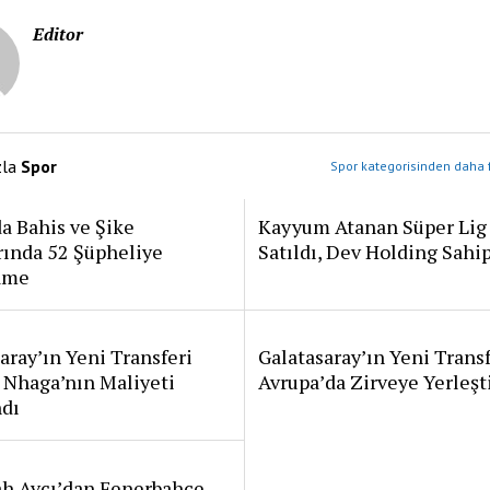
Editor
zla
Spor
Spor kategorisinden daha f
a Bahis ve Şike
Kayyum Atanan Süper Lig
rında 52 Şüpheliye
Satıldı, Dev Holding Sahi
ame
aray’ın Yeni Transferi
Galatasaray’ın Yeni Transf
 Nhaga’nın Maliyeti
Avrupa’da Zirveye Yerleşt
ndı
ah Avcı’dan Fenerbahçe