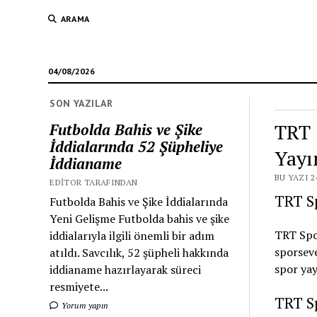
ARAMA
04/08/2026
SON YAZILAR
TRT 
Futbolda Bahis ve Şike
İddialarında 52 Şüpheliye
Yayı
İddianame
BU YAZI 2
EDITOR TARAFINDAN
TRT Sp
Futbolda Bahis ve Şike İddialarında
Yeni Gelişme Futbolda bahis ve şike
TRT Spor
iddialarıyla ilgili önemli bir adım
sporseve
atıldı. Savcılık, 52 şüpheli hakkında
spor yay
iddianame hazırlayarak süreci
resmiyete...
TRT Sp
Yorum yapın