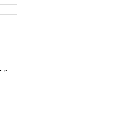
ıcıya