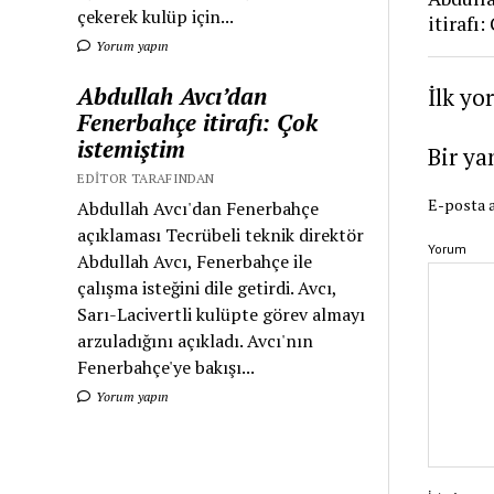
çekerek kulüp için...
itirafı
Yorum yapın
Abdullah Avcı’dan
İlk yo
Fenerbahçe itirafı: Çok
istemiştim
Bir ya
EDITOR TARAFINDAN
E-posta a
Abdullah Avcı'dan Fenerbahçe
açıklaması Tecrübeli teknik direktör
Yorum
Abdullah Avcı, Fenerbahçe ile
çalışma isteğini dile getirdi. Avcı,
Sarı-Lacivertli kulüpte görev almayı
arzuladığını açıkladı. Avcı'nın
Fenerbahçe'ye bakışı...
Yorum yapın