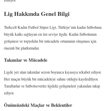
Lig Hakkında Genel Bilgi
Turkcell Kadın Futbol Süper Ligi, Türkiye’nin kadın futboluna
büyük katkı sağlayan en üst seviye ligdir. Kadın futbolunun
gelişmesi ve topyekûn bir mücadele ortamının oluşması için
önemli bir platformdur.
Takımlar ve Mücadele
Ligde yer alan takımlar sezon boyunca kıyasıya rekabet ediyor.
Her maçın büyük bir mücadeleye sahne olduğu kaydediliyor.
Taraftarlar ve futbolseverler ligdeki gelişmeleri yakından takip
ediyor.
Önümüzdeki Maçlar ve Beklentiler