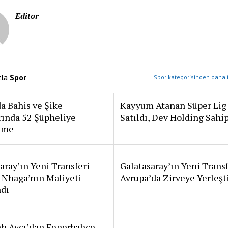
Editor
zla
Spor
Spor kategorisinden daha f
a Bahis ve Şike
Kayyum Atanan Süper Lig
rında 52 Şüpheliye
Satıldı, Dev Holding Sahi
ame
aray’ın Yeni Transferi
Galatasaray’ın Yeni Transf
 Nhaga’nın Maliyeti
Avrupa’da Zirveye Yerleşt
ndı
ah Avcı’dan Fenerbahçe