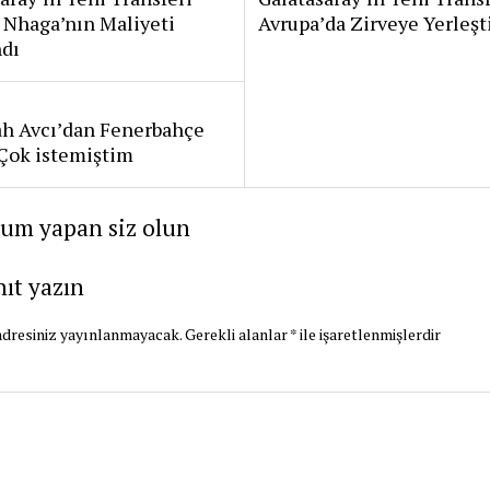
 Nhaga’nın Maliyeti
Avrupa’da Zirveye Yerleşt
ndı
ah Avcı’dan Fenerbahçe
: Çok istemiştim
rum yapan siz olun
nıt yazın
dresiniz yayınlanmayacak.
Gerekli alanlar
*
ile işaretlenmişlerdir