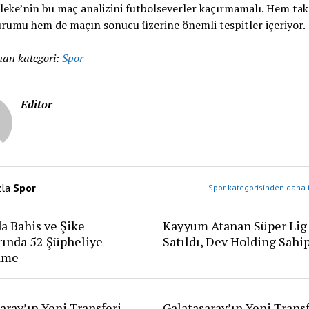
eke’nin bu maç analizini futbolseverler kaçırmamalı. Hem ta
rumu hem de maçın sonucu üzerine önemli tespitler içeriyor.
an kategori:
Spor
Editor
zla
Spor
Spor kategorisinden daha f
a Bahis ve Şike
Kayyum Atanan Süper Lig
rında 52 Şüpheliye
Satıldı, Dev Holding Sahi
ame
aray’ın Yeni Transferi
Galatasaray’ın Yeni Transf