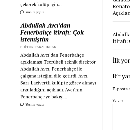
çekerek kulüp için...
Renato
Açıkla
Yorum yapın
Abdullah Avcı’dan
Fenerbahçe itirafı: Çok
Abdull
istemiştim
itirafı
EDITOR TARAFINDAN
Abdullah Avcı'dan Fenerbahçe
İlk yo
açıklaması Tecrübeli teknik direktör
Abdullah Avcı, Fenerbahçe ile
Bir ya
çalışma isteğini dile getirdi. Avcı,
Sarı-Lacivertli kulüpte görev almayı
E-posta a
arzuladığını açıkladı. Avcı'nın
Fenerbahçe'ye bakışı...
Yorum
Yorum yapın