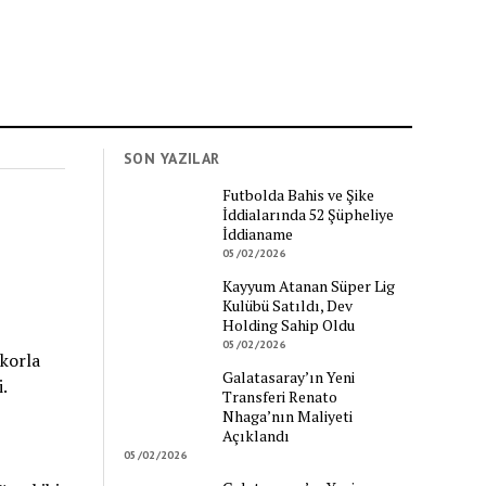
SON YAZILAR
Futbolda Bahis ve Şike
İddialarında 52 Şüpheliye
İddianame
05/02/2026
Kayyum Atanan Süper Lig
Kulübü Satıldı, Dev
Holding Sahip Oldu
05/02/2026
korla
Galatasaray’ın Yeni
.
Transferi Renato
Nhaga’nın Maliyeti
Açıklandı
05/02/2026