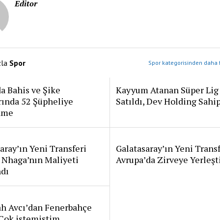
Editor
zla
Spor
Spor kategorisinden daha f
a Bahis ve Şike
Kayyum Atanan Süper Lig
rında 52 Şüpheliye
Satıldı, Dev Holding Sahi
ame
aray’ın Yeni Transferi
Galatasaray’ın Yeni Transf
 Nhaga’nın Maliyeti
Avrupa’da Zirveye Yerleşt
ndı
ah Avcı’dan Fenerbahçe
: Çok istemiştim