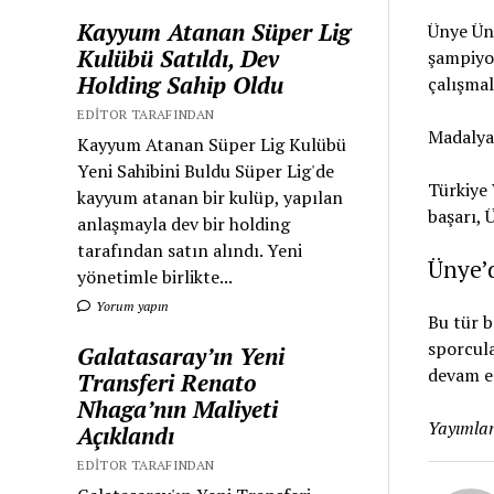
Kayyum Atanan Süper Lig
Ünye Ünl
Kulübü Satıldı, Dev
şampiyo
Holding Sahip Oldu
çalışmal
EDITOR TARAFINDAN
Madalyal
Kayyum Atanan Süper Lig Kulübü
Yeni Sahibini Buldu Süper Lig'de
Türkiye 
kayyum atanan bir kulüp, yapılan
başarı, 
anlaşmayla dev bir holding
tarafından satın alındı. Yeni
Ünye’
yönetimle birlikte...
Yorum yapın
Bu tür b
sporcula
Galatasaray’ın Yeni
devam e
Transferi Renato
Nhaga’nın Maliyeti
Yayımlan
Açıklandı
EDITOR TARAFINDAN