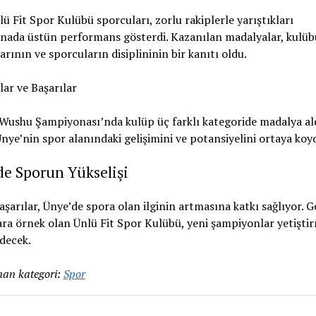
ü Fit Spor Kulübü sporcuları, zorlu rakiplerle yarıştıkları
nada üstün performans gösterdi. Kazanılan madalyalar, kulü
arının ve sporcuların disiplininin bir kanıtı oldu.
ar ve Başarılar
Wushu Şampiyonası’nda kulüp üç farklı kategoride madalya ald
Ünye’nin spor alanındaki gelişimini ve potansiyelini ortaya koy
de Sporun Yükselişi
aşarılar, Ünye’de spora olan ilginin artmasına katkı sağlıyor. 
ra örnek olan Ünlü Fit Spor Kulübü, yeni şampiyonlar yetişti
decek.
an kategori:
Spor