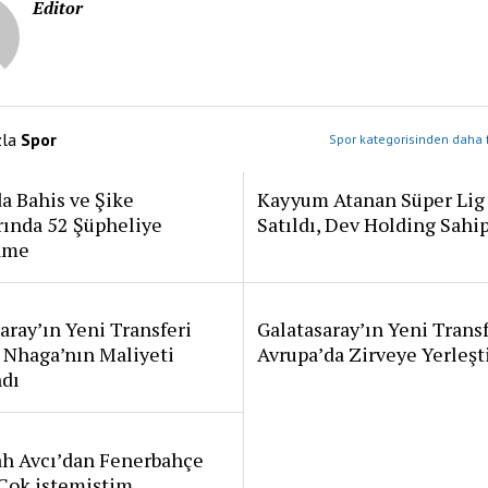
Editor
zla
Spor
Spor kategorisinden daha f
a Bahis ve Şike
Kayyum Atanan Süper Lig
rında 52 Şüpheliye
Satıldı, Dev Holding Sahi
ame
aray’ın Yeni Transferi
Galatasaray’ın Yeni Transf
 Nhaga’nın Maliyeti
Avrupa’da Zirveye Yerleşt
ndı
ah Avcı’dan Fenerbahçe
: Çok istemiştim