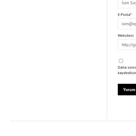
E-Posta*
Websitesi
Daha sonra
kaydedilsi