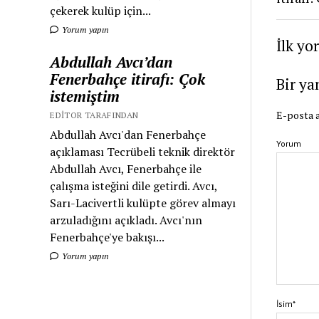
çekerek kulüp için...
Yorum yapın
İlk yo
Abdullah Avcı’dan
Fenerbahçe itirafı: Çok
Bir ya
istemiştim
E-posta a
EDITOR TARAFINDAN
Abdullah Avcı'dan Fenerbahçe
Yorum
açıklaması Tecrübeli teknik direktör
Abdullah Avcı, Fenerbahçe ile
çalışma isteğini dile getirdi. Avcı,
Sarı-Lacivertli kulüpte görev almayı
arzuladığını açıkladı. Avcı'nın
Fenerbahçe'ye bakışı...
Yorum yapın
İsim*