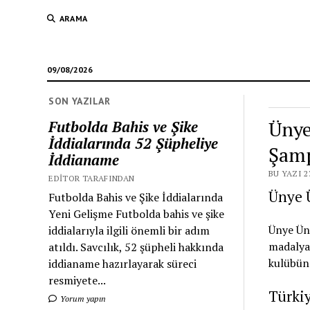
ARAMA
09/08/2026
SON YAZILAR
Ünye
Futbolda Bahis ve Şike
İddialarında 52 Şüpheliye
Şamp
İddianame
BU YAZI 2
EDITOR TARAFINDAN
Ünye Ü
Futbolda Bahis ve Şike İddialarında
Yeni Gelişme Futbolda bahis ve şike
Ünye Ünl
iddialarıyla ilgili önemli bir adım
madalya 
atıldı. Savcılık, 52 şüpheli hakkında
kulübün 
iddianame hazırlayarak süreci
resmiyete...
Türki
Yorum yapın