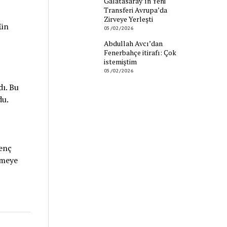
Galatasaray’ın Yeni
Transferi Avrupa’da
Zirveye Yerleşti
bün
05/02/2026
Abdullah Avcı’dan
Fenerbahçe itirafı: Çok
istemiştim
05/02/2026
ı. Bu
du.
Genç
rmeye