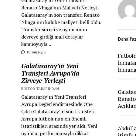
Galatasaray'ın Yeni Transferi
Renato Nhaga'nın Maliyeti Netleşti
Galatasaray'ın son transferi Renato
Nhaga'nın kulübe maliyeti belli oldu.
Transfer süreci ve oyuncunun
devreye girdiği mali detaylar
Daha fa
kamuoyuyla...
Yorum yapın
Futbold
İddiala
Galatasaray’ın Yeni
İddian
Transferi Avrupa’da
Zirveye Yerleşti
EDITOR TARAFINDAN
Galatas
Galatasaray’ın Yeni Transferi
Renato
Avrupa Değerlendirmesinde Öne
Açıkla
Çıktı Galatasaray'ın son transferi,
Avrupa futbolunun en önemli
istatistikleri arasında yer aldı. Yeni
Abdull
oyuncu, performansıyla dikkat
itirafı