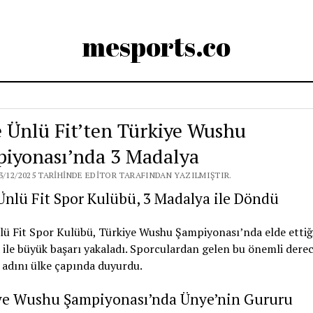
mesports.co
 Ünlü Fit’ten Türkiye Wushu
iyonası’nda 3 Madalya
3/12/2025 TARIHINDE EDITOR TARAFINDAN YAZILMIŞTIR.
nlü Fit Spor Kulübü, 3 Madalya ile Döndü
ü Fit Spor Kulübü, Türkiye Wushu Şampiyonası’nda elde ettiğ
ile büyük başarı yakaladı. Sporculardan gelen bu önemli derec
adını ülke çapında duyurdu.
ye Wushu Şampiyonası’nda Ünye’nin Gururu