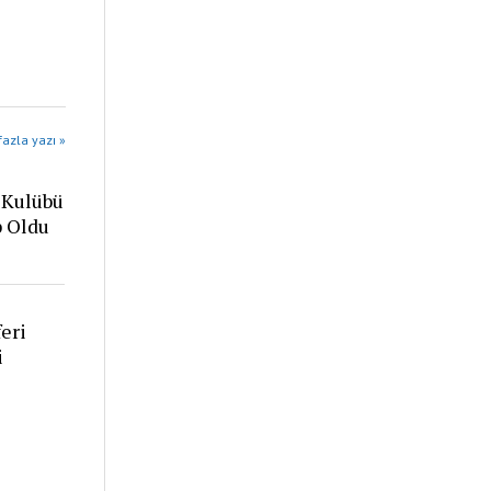
azla yazı »
 Kulübü
p Oldu
eri
i