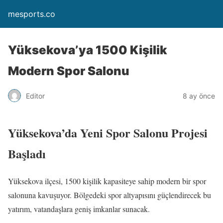
mesports.co
Yüksekova’ya 1500 Kişilik
Modern Spor Salonu
Editor
8 ay önce
Yüksekova’da Yeni Spor Salonu Projesi
Başladı
Yüksekova ilçesi, 1500 kişilik kapasiteye sahip modern bir spor
salonuna kavuşuyor. Bölgedeki spor altyapısını güçlendirecek bu
yatırım, vatandaşlara geniş imkanlar sunacak.