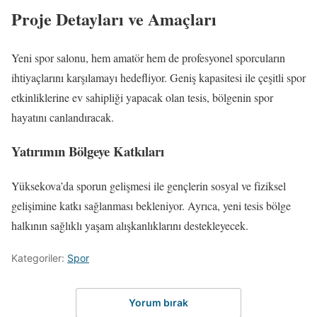
Proje Detayları ve Amaçları
Yeni spor salonu, hem amatör hem de profesyonel sporcuların
ihtiyaçlarını karşılamayı hedefliyor. Geniş kapasitesi ile çeşitli spor
etkinliklerine ev sahipliği yapacak olan tesis, bölgenin spor
hayatını canlandıracak.
Yatırımın Bölgeye Katkıları
Yüksekova’da sporun gelişmesi ile gençlerin sosyal ve fiziksel
gelişimine katkı sağlanması bekleniyor. Ayrıca, yeni tesis bölge
halkının sağlıklı yaşam alışkanlıklarını destekleyecek.
Kategoriler:
Spor
Yorum bırak