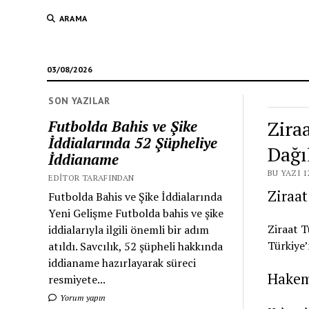
ARAMA
03/08/2026
SON YAZILAR
Zira
Futbolda Bahis ve Şike
İddialarında 52 Şüpheliye
Dağı
İddianame
BU YAZI 1
EDITOR TARAFINDAN
Ziraat
Futbolda Bahis ve Şike İddialarında
Yeni Gelişme Futbolda bahis ve şike
Ziraat T
iddialarıyla ilgili önemli bir adım
Türkiye’
atıldı. Savcılık, 52 şüpheli hakkında
iddianame hazırlayarak süreci
Hakem
resmiyete...
Yorum yapın