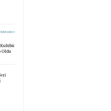
azla yazı »
 Kulübü
p Oldu
eri
i