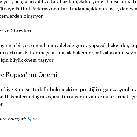
yeti, maçların adil ve tarafsız bir şekilde yönetilmesi adına tit
 Türkiye Futbol Federasyonu tarafından açıklanan liste, deneyim
kemlerden oluşuyor.
r ve Görevleri
oyunca birçok önemli mücadelede görev yapacak hakemler, ku
nı artıracak. Her maça atanacak hakemler, müsabakanın seyri 
 için büyük önem taşıyor.
ye Kupası’nın Önemi
ürkiye Kupası, Türk futbolundaki en prestijli organizasyonlar 
or. Hakemlerin doğru seçimi, turnuvanın kalitesini artırmak için
r.
an kategori:
Spor