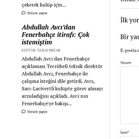
çekerek kulüp için...
Yorum yapın
İlk yo
Abdullah Avcı’dan
Fenerbahçe itirafı: Çok
Bir ya
istemiştim
E-posta a
EDITOR TARAFINDAN
Abdullah Avcı'dan Fenerbahçe
Yorum
açıklaması Tecrübeli teknik direktör
Abdullah Avcı, Fenerbahçe ile
çalışma isteğini dile getirdi. Avcı,
Sarı-Lacivertli kulüpte görev almayı
arzuladığını açıkladı. Avcı'nın
Fenerbahçe'ye bakışı...
Yorum yapın
İsim*