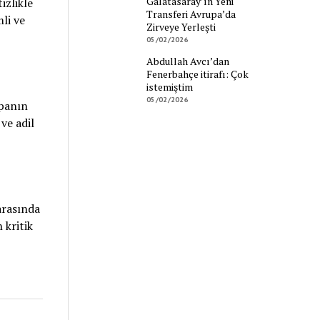
Galatasaray’ın Yeni
izlikle
Transferi Avrupa’da
li ve
Zirveye Yerleşti
05/02/2026
Abdullah Avcı’dan
Fenerbahçe itirafı: Çok
istemiştim
05/02/2026
panın
ve adil
arasında
 kritik