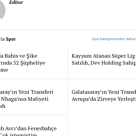
Editor
zla
Spor
Spor kategorisinden daha f
a Bahis ve Şike
Kayyum Atanan Süper Lig
rında 52 Şüpheliye
Satıldı, Dev Holding Sahi
ame
aray’ın Yeni Transferi
Galatasaray’ın Yeni Transf
 Nhaga’nın Maliyeti
Avrupa’da Zirveye Yerleşt
ndı
ah Avcı’dan Fenerbahçe
: Çok istemiştim