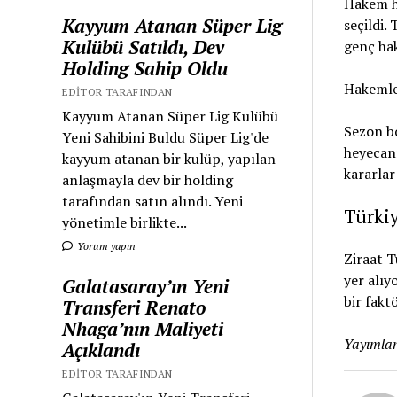
Hakem he
Kayyum Atanan Süper Lig
seçildi.
Kulübü Satıldı, Dev
genç ha
Holding Sahip Oldu
Hakemle
EDITOR TARAFINDAN
Kayyum Atanan Süper Lig Kulübü
Sezon b
Yeni Sahibini Buldu Süper Lig'de
heyecanı
kayyum atanan bir kulüp, yapılan
kararlar
anlaşmayla dev bir holding
tarafından satın alındı. Yeni
Türki
yönetimle birlikte...
Yorum yapın
Ziraat T
yer alıy
Galatasaray’ın Yeni
bir faktö
Transferi Renato
Nhaga’nın Maliyeti
Yayımlan
Açıklandı
EDITOR TARAFINDAN