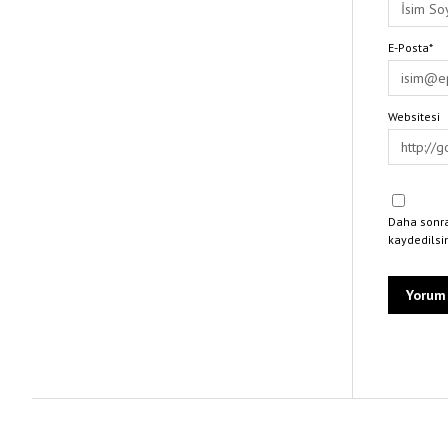
E-Posta*
Websitesi
Daha sonra
kaydedilsi