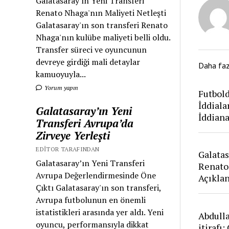
Galatasaray'ın Yeni Transferi
Renato Nhaga'nın Maliyeti Netleşti
Galatasaray'ın son transferi Renato
Nhaga'nın kulübe maliyeti belli oldu.
Transfer süreci ve oyuncunun
devreye girdiği mali detaylar
Daha fa
kamuoyuyla...
Yorum yapın
Futbold
İddiala
Galatasaray’ın Yeni
İddian
Transferi Avrupa’da
Zirveye Yerleşti
EDITOR TARAFINDAN
Galatas
Galatasaray’ın Yeni Transferi
Renato
Avrupa Değerlendirmesinde Öne
Açıkla
Çıktı Galatasaray'ın son transferi,
Avrupa futbolunun en önemli
istatistikleri arasında yer aldı. Yeni
Abdull
oyuncu, performansıyla dikkat
itirafı