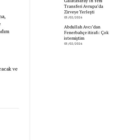
Galatasaray’ın Yeni
Transferi Avrupa’da
Zirveye Yerleşti
ma,
05/02/2026
e
Abdullah Avcı’dan
adım
Fenerbahçe itirafı: Çok
istemiştim
05/02/2026
racak ve