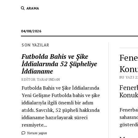
ARAMA
04/08/2026
SON YAZILAR
Fene
Futbolda Bahis ve Şike
İddialarında 52 Şüpheliye
Konu
İddianame
BU YAZI 2
EDITOR TARAFINDAN
Fenerb
Futbolda Bahis ve Şike İddialarında
Konuk
Yeni Gelişme Futbolda bahis ve şike
iddialarıyla ilgili önemli bir adım
Fenerbah
atıldı. Savcılık, 52 şüpheli hakkında
sahasınd
iddianame hazırlayarak süreci
gösterdi
resmiyete...
Yorum yapın