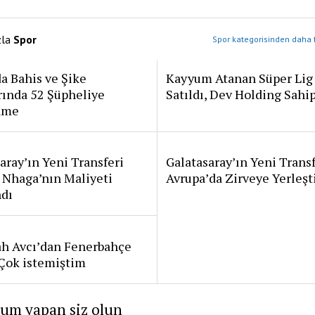
zla
Spor
Spor kategorisinden daha f
a Bahis ve Şike
Kayyum Atanan Süper Lig
rında 52 Şüpheliye
Satıldı, Dev Holding Sahi
ame
aray’ın Yeni Transferi
Galatasaray’ın Yeni Transf
 Nhaga’nın Maliyeti
Avrupa’da Zirveye Yerleşt
ndı
ah Avcı’dan Fenerbahçe
: Çok istemiştim
rum yapan siz olun