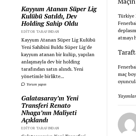
Maçın
Kayyum Atanan Süper Lig
Kulübü Satıldı, Dev
Türkiye
Holding Sahip Oldu
Fenerbah
deplasma
EDITOR TARAFINDAN
atmayı h
Kayyum Atanan Süper Lig Kulübü
Yeni Sahibini Buldu Süper Lig'de
Taraft
kayyum atanan bir kulüp, yapılan
anlaşmayla dev bir holding
Fenerbah
tarafından satın alındı. Yeni
maç boyu
yönetimle birlikte...
oyuncula
Yorum yapın
Yayımlan
Galatasaray’ın Yeni
Transferi Renato
Nhaga’nın Maliyeti
Açıklandı
EDITOR TARAFINDAN