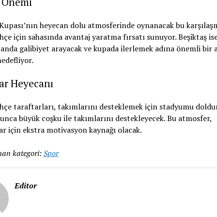
 Önemi
 Kupası’nın heyecan dolu atmosferinde oynanacak bu karşılaş
çe için sahasında avantaj yaratma fırsatı sunuyor. Beşiktaş is
nda galibiyet arayacak ve kupada ilerlemek adına önemli bir 
edefliyor.
ar Heyecanı
çe taraftarları, takımlarını desteklemek için stadyumu doldu
nca büyük coşku ile takımlarını destekleyecek. Bu atmosfer,
r için ekstra motivasyon kaynağı olacak.
an kategori:
Spor
Editor