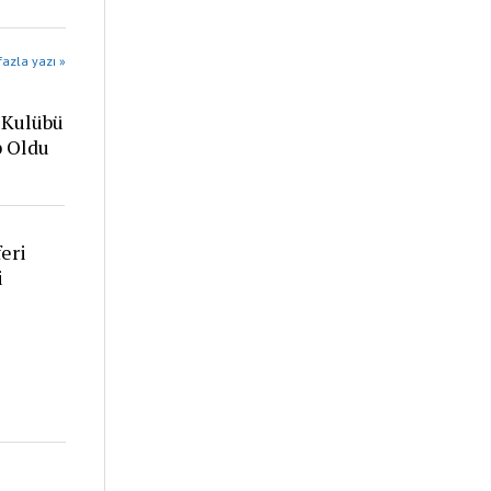
azla yazı »
 Kulübü
p Oldu
eri
i