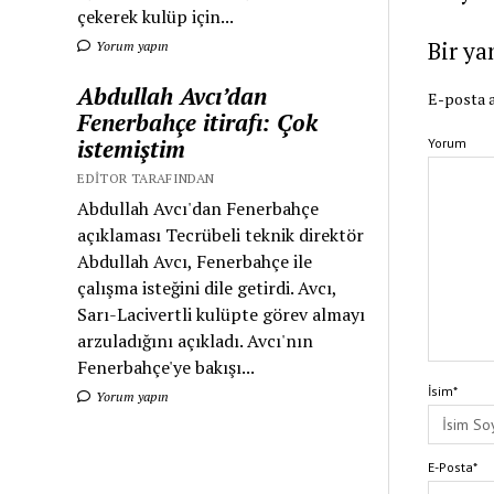
çekerek kulüp için...
Bir ya
Yorum yapın
Abdullah Avcı’dan
E-posta a
Fenerbahçe itirafı: Çok
istemiştim
Yorum
EDITOR TARAFINDAN
Abdullah Avcı'dan Fenerbahçe
açıklaması Tecrübeli teknik direktör
Abdullah Avcı, Fenerbahçe ile
çalışma isteğini dile getirdi. Avcı,
Sarı-Lacivertli kulüpte görev almayı
arzuladığını açıkladı. Avcı'nın
Fenerbahçe'ye bakışı...
İsim*
Yorum yapın
E-Posta*