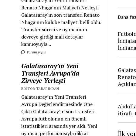
Galatasaray'ın Yeni Transferi
Renato Nhaga'nın Maliyeti Netleşti
Galatasaray'ın son transferi Renato
Daha fa
Nhaga'nın kulübe maliyeti belli oldu.
Transfer süreci ve oyuncunun
Futbold
devreye girdiği mali detaylar
İddiala
kamuoyuyla...
İddian
Yorum yapın
Galatasaray’ın Yeni
Galatas
Transferi Avrupa’da
Renato
Zirveye Yerleşti
Açıkla
EDITOR TARAFINDAN
Galatasaray’ın Yeni Transferi
Avrupa Değerlendirmesinde Öne
Abdull
Çıktı Galatasaray'ın son transferi,
itirafı
Avrupa futbolunun en önemli
istatistikleri arasında yer aldı. Yeni
İlk yo
oyuncu, performansıyla dikkat